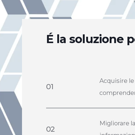
É
la soluzione p
Acquisire l
01
comprendendo
Migliorare l
02